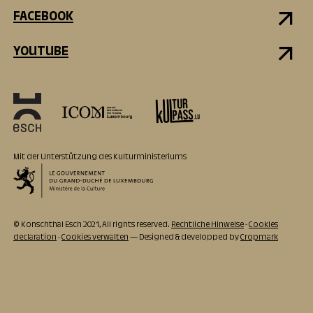
FACEBOOK
YOUTUBE
Mit der Unterstützung des Kulturministeriums
© Konschthal Esch 2021, All rights reserved.
Rechtliche Hinweise
-
Cookies
declaration
-
Cookies verwalten
— Designed & developped by
Cropmark
ZUR ZEIT
GESCHLOSSEN
11:00 - 18:00