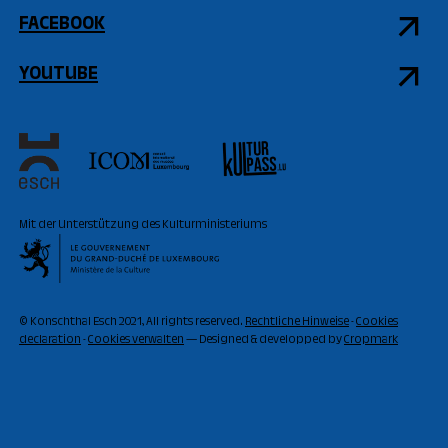
FACEBOOK
YOUTUBE
Mit der Unterstützung des Kulturministeriums
© Konschthal Esch 2021, All rights reserved.
Rechtliche Hinweise
-
Cookies
declaration
-
Cookies verwalten
— Designed & developped by
Cropmark
ZUR ZEIT
GESCHLOSSEN
11:00 - 18:00