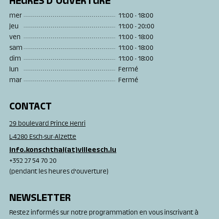
HEURES D’OUVERTURE
mer
11:00 - 18:00
jeu
11:00 - 20:00
ven
11:00 - 18:00
sam
11:00 - 18:00
dim
11:00 - 18:00
lun
Fermé
mar
Fermé
CONTACT
29 boulevard Prince Henri
L-4280 Esch-sur-Alzette
info.konschthal(at)villeesch.lu
+352 27 54 70 20
(pendant les heures d'ouverture)
NEWSLETTER
Restez informés sur notre programmation en vous inscrivant à