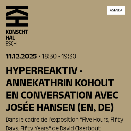
skip_to_content
AGENDA
11.12.2025
• 18:30
- 19:30
HYPERREAKTIV -
ANNEKATHRIN KOHOUT
EN CONVERSATION AVEC
JOSÉE HANSEN
(EN, DE)
Dans le cadre de l’exposition “Five Hours, Fifty
Days, Fifty Years” de David Claerbout