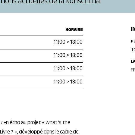
tions actuelles de la Konschthal
I
HORAIRE
11:00
>
18:00
P
T
11:00
>
18:00
L
11:00
>
18:00
FR
11:00
>
18:00
 ? En écho au projet « What’s the
a Livre ? », développé dans le cadre de