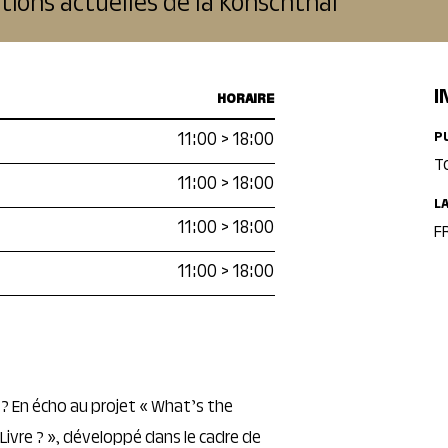
tions actuelles de la Konschthal
I
HORAIRE
11:00
>
18:00
P
T
11:00
>
18:00
L
11:00
>
18:00
FR
11:00
>
18:00
 ? En écho au projet « What’s the
a Livre ? », développé dans le cadre de