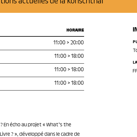
tions actuelles de la Konschthal
I
HORAIRE
11:00
>
20:00
P
T
11:00
>
18:00
L
11:00
>
18:00
FR
11:00
>
18:00
 ? En écho au projet « What’s the
a Livre ? », développé dans le cadre de