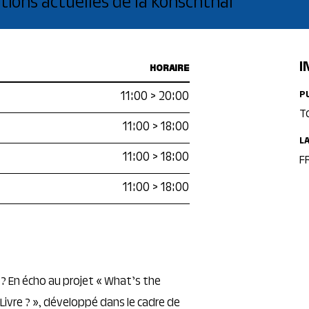
tions actuelles de la Konschthal
I
HORAIRE
11:00
>
20:00
P
T
11:00
>
18:00
L
11:00
>
18:00
FR
11:00
>
18:00
 ? En écho au projet « What’s the
a Livre ? », développé dans le cadre de