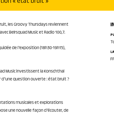
tion « état bruit »
I
bruit, les Groovy Thursdays reviennent
avec Belrsquad Music et Radio 100,7.
P
T
uidée de l’exposition (18h30-19h15),
L
FR
uad Music investissent la Konschthal
r d’une question ouverte : état bruit ?
tations musicales et explorations
ose une nouvelle façon d’écouter, de