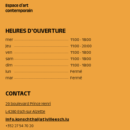
HEURES D’OUVERTURE
mer
11:00 - 18:00
jeu
11:00 - 20:00
ven
11:00 - 18:00
sam
11:00 - 18:00
dim
11:00 - 18:00
lun
Fermé
mar
Fermé
CONTACT
29 boulevard Prince Henri
L-4280 Esch-sur-Alzette
info.konschthal(at)villeesch.lu
+352 27 54 70 20