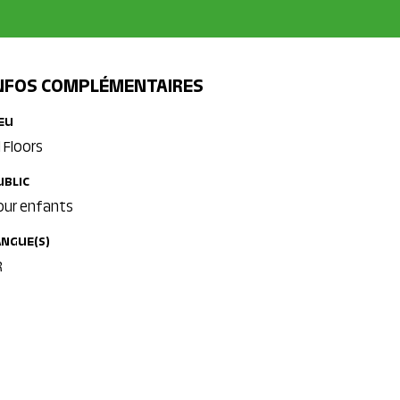
NFOS COMPLÉMENTAIRES
IEU
l Floors
UBLIC
our enfants
ANGUE(S)
R