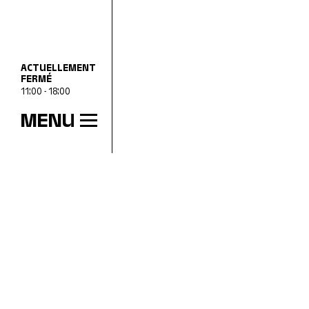
ACTUELLEMENT
FERMÉ
11:00 - 18:00
MENU
HEURES D’OUVERTURE
mer
11:00 - 18:00
jeu
11:00 - 20:00
ven
11:00 - 18:00
sam
11:00 - 18:00
dim
11:00 - 18:00
lun
Fermé