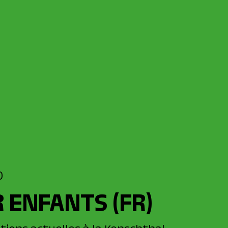
0
R ENFANTS
(FR)