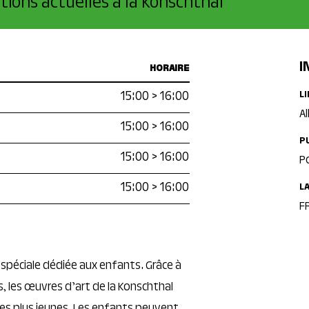
tions actuelles à la Konschthal
I
HORAIRE
15:00
>
16:00
L
Al
15:00
>
16:00
P
15:00
>
16:00
P
15:00
>
16:00
L
F
e spéciale dédiée aux enfants. Grâce à
s, les œuvres d’art de la Konschthal