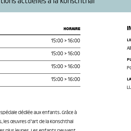
tions actuelles à la Konschthal
I
HORAIRE
15:00
>
16:00
L
Al
15:00
>
16:00
P
15:00
>
16:00
P
15:00
>
16:00
L
L
e spéciale dédiée aux enfants. Grâce à
s, les œuvres d’art de la Konschthal