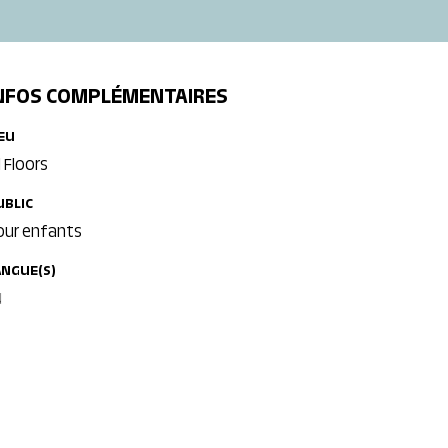
NFOS COMPLÉMENTAIRES
IEU
l Floors
UBLIC
our enfants
ANGUE(S)
U