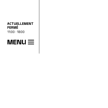
ACTUELLEMENT
FERMÉ
11:00 - 18:00
MENU
HEURES D’OUVERTURE
mer
11:00 - 18:00
jeu
11:00 - 20:00
ven
11:00 - 18:00
sam
11:00 - 18:00
dim
11:00 - 18:00
lun
Fermé