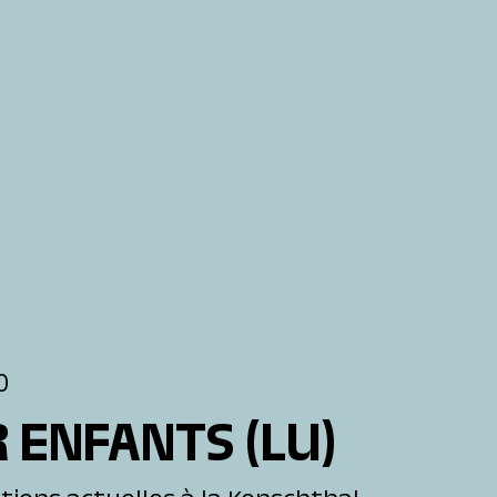
0
R ENFANTS
(LU)