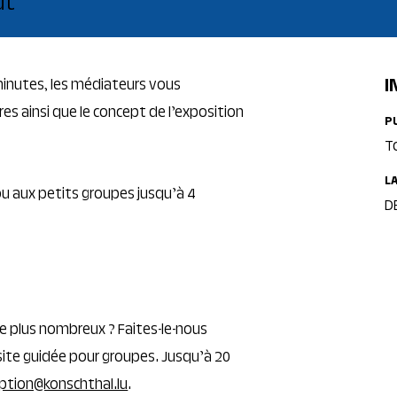
ut
I
 minutes, les médiateurs vous
s ainsi que le concept de l’exposition
P
T
L
 ou aux petits groupes jusqu’à 4
DE
e plus nombreux ? Faites-le-nous
isite guidée pour groupes. Jusqu’à 20
iption@konschthal.lu
.