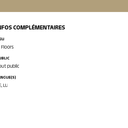
NFOS COMPLÉMENTAIRES
IEU
l Floors
UBLIC
out public
ANGUE(S)
, LU