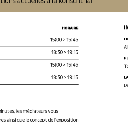
tions actuelles à la Konschthal
I
HORAIRE
15:00
>
15:45
L
Al
18:30
>
19:15
P
15:00
>
15:45
T
18:30
>
19:15
L
DE
 minutes, les médiateurs vous
s ainsi que le concept de l’exposition