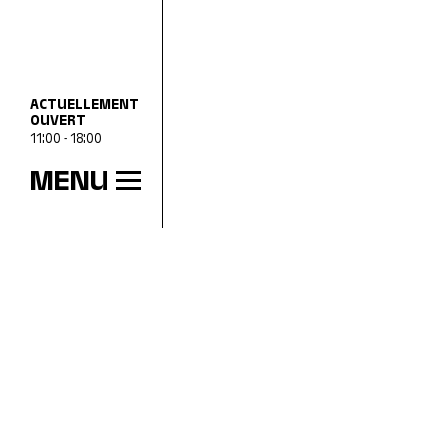
ACTUELLEMENT
OUVERT
11:00 - 18:00
MENU
HEURES D’OUVERTURE
mer
11:00 - 18:00
jeu
11:00 - 20:00
ven
11:00 - 18:00
sam
11:00 - 18:00
dim
11:00 - 18:00
lun
Fermé