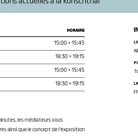
tions actuelles à la Konschthal
I
HORAIRE
15:00
>
15:45
L
Al
18:30
>
19:15
P
15:00
>
15:45
T
18:30
>
19:15
L
F
 minutes, les médiateurs vous
s ainsi que le concept de l’exposition