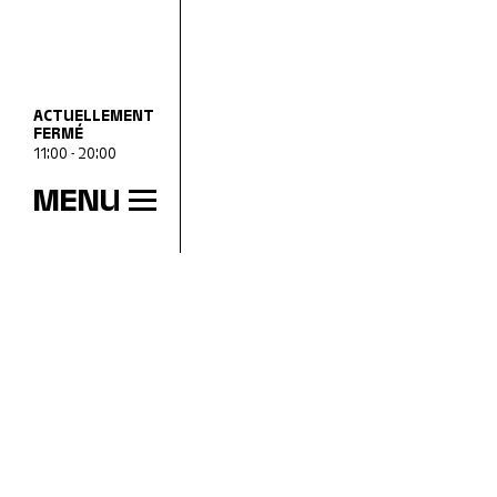
ACTUELLEMENT
FERMÉ
11:00 - 20:00
MENU
HEURES D’OUVERTURE
mer
11:00 - 18:00
jeu
11:00 - 20:00
ven
11:00 - 18:00
sam
11:00 - 18:00
dim
11:00 - 18:00
lun
Fermé