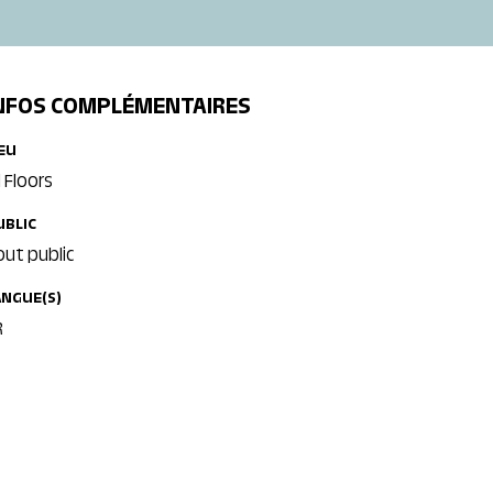
NFOS COMPLÉMENTAIRES
IEU
l Floors
UBLIC
out public
ANGUE(S)
R