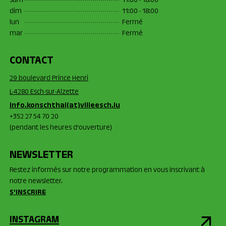
sam
11:00 - 18:00
dim
11:00 - 18:00
lun
Fermé
mar
Fermé
CONTACT
29 boulevard Prince Henri
L-4280 Esch-sur-Alzette
info.konschthal(at)villeesch.lu
+352 27 54 70 20
(pendant les heures d'ouverture)
NEWSLETTER
Restez informés sur notre programmation en vous inscrivant à
notre newsletter.
S'INSCRIRE
INSTAGRAM