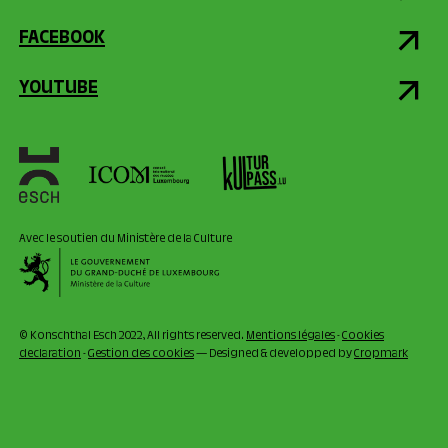
FACEBOOK
YOUTUBE
Avec le soutien du Ministère de la Culture
© Konschthal Esch 2022, All rights reserved.
Mentions légales
-
Cookies
declaration
-
Gestion des cookies
— Designed & developped by
Cropmark
ACTUELLEMENT
FERMÉ
11:00 - 18:00