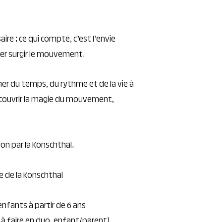
ire : ce qui compte, c’est l’envie
ser surgir le mouvement.
nner du temps, du rythme et de la vie à
écouvrir la magie du mouvement,
ion par la Konschthal.
e de la Konschthal
enfants à partir de 6 ans
 à faire en duo, enfant/parent)