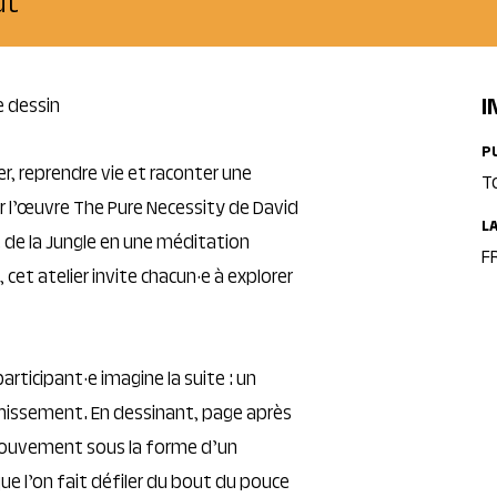
ut
I
e dessin
P
er, reprendre vie et raconter une
T
r l’œuvre The Pure Necessity de David
L
e de la Jungle en une méditation
FR
, cet atelier invite chacun·e à explorer
articipant·e imagine la suite : un
missement. En dessinant, page après
ouvement sous la forme d’un
ue l’on fait défiler du bout du pouce