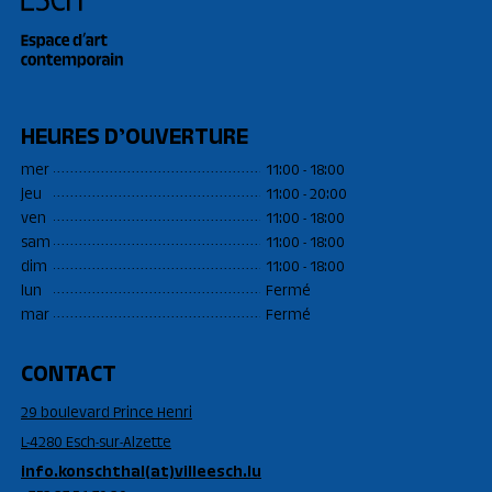
HEURES D’OUVERTURE
mer
11:00 - 18:00
jeu
11:00 - 20:00
ven
11:00 - 18:00
sam
11:00 - 18:00
dim
11:00 - 18:00
lun
Fermé
mar
Fermé
CONTACT
29 boulevard Prince Henri
L-4280 Esch-sur-Alzette
info.konschthal(at)villeesch.lu