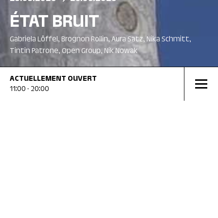
ÉTAT BRUIT
Gabriela Löffel, Brognon Rollin, Aura Satz, Nika Schmitt,
Tintin Patrone, Open Group, Nik Nowak
ACTUELLEMENT
OUVERT
11:00 - 20:00
EN COURS
EN CO
28.03.2026
20.09.2026
13.06
ETAT BRUIT
JULI