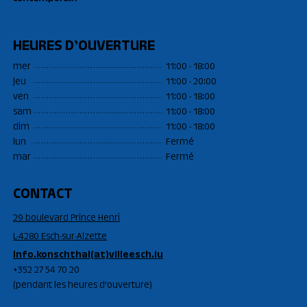
HEURES D’OUVERTURE
mer
11:00 - 18:00
jeu
11:00 - 20:00
ven
11:00 - 18:00
sam
11:00 - 18:00
dim
11:00 - 18:00
lun
Fermé
mar
Fermé
CONTACT
29 boulevard Prince Henri
L-4280 Esch-sur-Alzette
info.konschthal(at)villeesch.lu
+352 27 54 70 20
(pendant les heures d'ouverture)