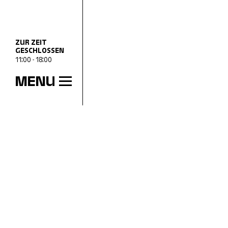
ZUR ZEIT
GESCHLOSSEN
11:00 - 18:00
MENU
ÖFFNUNGSZEITEN
Mit
11:00 - 18:00
Don
11:00 - 20:00
Fre
11:00 - 18:00
Sam
11:00 - 18:00
Son
11:00 - 18:00
Mon
Geschlossen
Die
Geschlossen