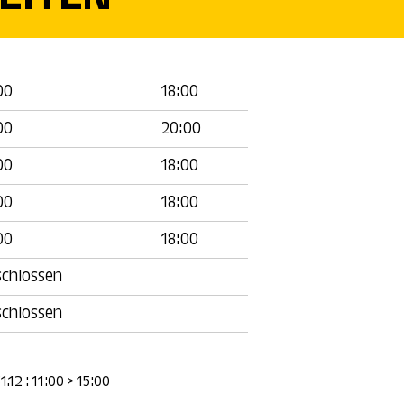
00
18:00
00
20:00
00
18:00
00
18:00
00
18:00
schlossen
schlossen
1.12 : 11:00 > 15:00