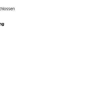
schlossen
ung