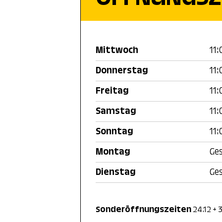
Mittwoch
11:
Donnerstag
11:
Freitag
11:
Samstag
11:
Sonntag
11:
Montag
Ge
Dienstag
Ge
Sonderöffnungszeiten
24.12 + 3