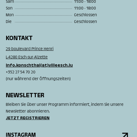
Sam
11:00 - 18:00
Son
11:00 - 18:00
Mon
Geschlossen
Die
Geschlossen
KONTAKT
29 boulevard Prince Henri
L-4280 Esch-sur-Alzette
info.konschthal(at)villeesch.lu
+352 27 54 70 20
(nur während der Öffnungszeiten)
NEWSLETTER
Bleiben Sie über unser Programm informiert, indem Sie unsere
Newsletter abonnieren.
JETZT REGISTRIEREN
INSTAGRAM