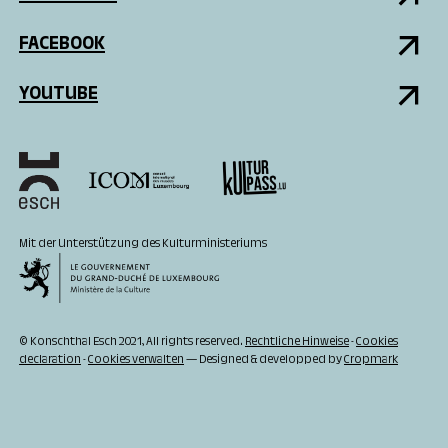
FACEBOOK
YOUTUBE
Mit der Unterstützung des Kulturministeriums
© Konschthal Esch 2021, All rights reserved.
Rechtliche Hinweise
-
Cookies
declaration
-
Cookies verwalten
— Designed & developped by
Cropmark
ZUR ZEIT
GEÖFFNET
11:00 - 20:00