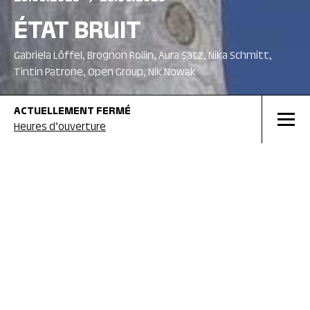
ÉTAT BRUIT
Gabriela Löffel, Brognon Rollin, Aura Satz, Nika Schmitt,
Tintin Patrone, Open Group, Nik Nowak
ACTUELLEMENT
FERMÉ
Heures d’ouverture
EN COURS
EN CO
28.03.2026
20.09.2026
13.06
ETAT BRUIT
JULI