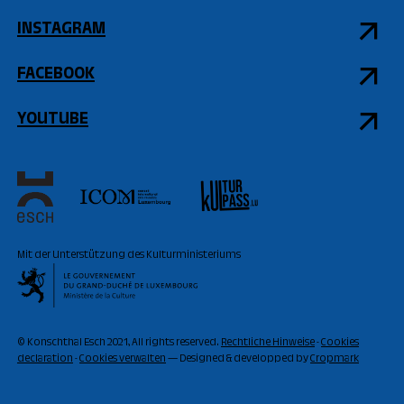
INSTAGRAM
FACEBOOK
YOUTUBE
Mit der Unterstützung des Kulturministeriums
© Konschthal Esch 2021, All rights reserved.
Rechtliche Hinweise
-
Cookies
declaration
-
Cookies verwalten
— Designed & developped by
Cropmark