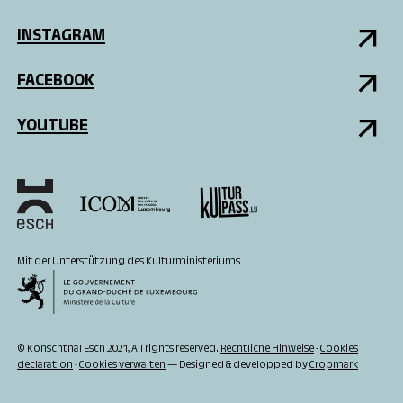
INSTAGRAM
FACEBOOK
YOUTUBE
Mit der Unterstützung des Kulturministeriums
© Konschthal Esch 2021, All rights reserved.
Rechtliche Hinweise
-
Cookies
declaration
-
Cookies verwalten
— Designed & developped by
Cropmark