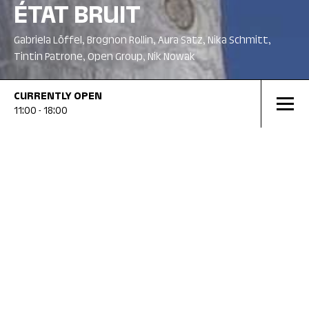
ÉTAT BRUIT
Gabriela Löffel, Brognon Rollin, Aura Satz, Nika Schmitt,
Tintin Patrone, Open Group, Nik Nowak
CURRENTLY
OPEN
11:00 - 18:00
CURRENT
CURRE
28.03.2026
20.09.2026
13.06
ETAT BRUIT
JULI
SHA