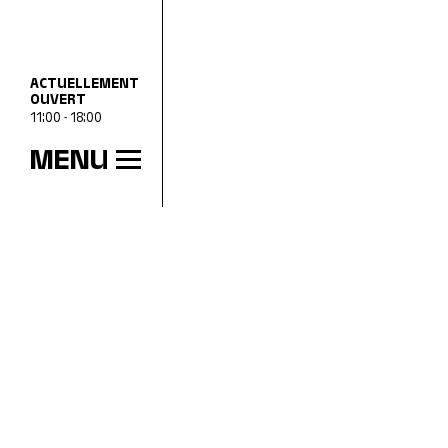
ACTUELLEMENT
OUVERT
11:00 - 18:00
MENU
HEURES D’OUVERTURE
mer
11:00 - 18:00
jeu
11:00 - 20:00
ven
11:00 - 18:00
sam
11:00 - 18:00
dim
11:00 - 18:00
lun
Fermé
mar
Fermé