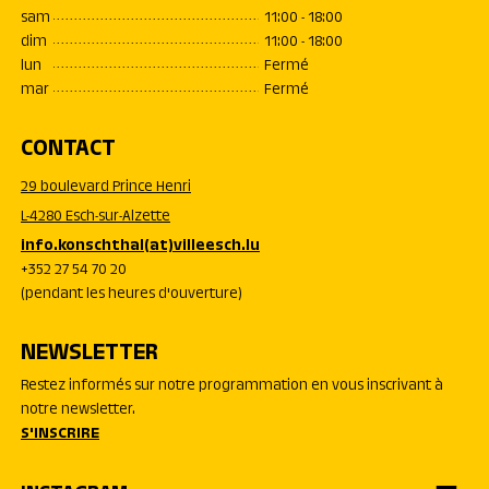
sam
11:00 - 18:00
dim
11:00 - 18:00
lun
Fermé
mar
Fermé
CONTACT
29 boulevard Prince Henri
L-4280 Esch-sur-Alzette
info.konschthal(at)villeesch.lu
+352 27 54 70 20
(pendant les heures d'ouverture)
NEWSLETTER
Restez informés sur notre programmation en vous inscrivant à
notre newsletter.
S'INSCRIRE