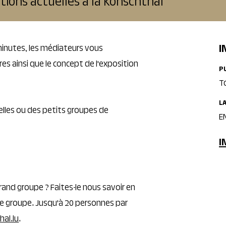
tions actuelles à la Konschthal
I
 minutes, les médiateurs vous
s ainsi que le concept de l'exposition
P
T
L
elles ou des petits groupes de
E
I
rand groupe ? Faites-le nous savoir en
ée groupe. Jusqu'à 20 personnes par
hal.lu
.