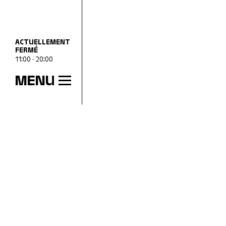
ACTUELLEMENT
FERMÉ
11:00 - 20:00
MENU
HEURES D’OUVERTURE
mer
11:00 - 18:00
jeu
11:00 - 20:00
ven
11:00 - 18:00
sam
11:00 - 18:00
dim
11:00 - 18:00
lun
Fermé
mar
Fermé