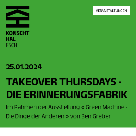
skip_to_content
VERANSTALTUNGEN
25.01.2024
TAKEOVER THURSDAYS -
DIE ERINNERUNGSFABRIK
Im Rahmen der Ausstellung « Green Machine -
Die Dinge der Anderen » von Ben Greber