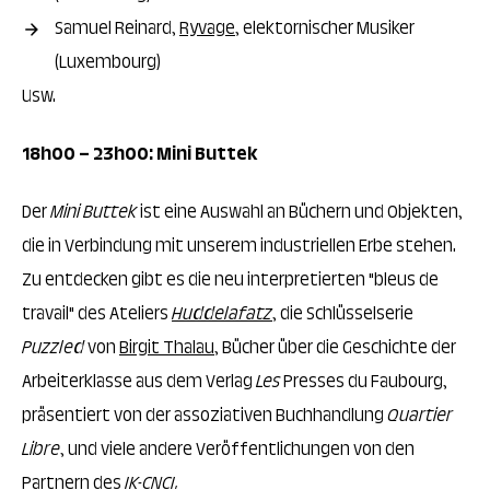
Samuel Reinard,
Ryvage
, elektornischer Musiker
(Luxembourg)
Usw.
18h00 – 23h00: Mini Buttek
Der
Mini
Buttek
ist eine Auswahl an Büchern und Objekten,
die in Verbindung mit unserem industriellen Erbe stehen.
Zu entdecken gibt es die neu interpretierten "bleus de
travail" des Ateliers
Huddelafatz
, die Schlüsselserie
Puzzled
von
Birgit Thalau
, Bücher über die Geschichte der
Arbeiterklasse aus dem Verlag
Les
Presses du Faubourg,
präsentiert von der assoziativen Buchhandlung
Quartier
Libre
, und viele andere Veröffentlichungen von den
Partnern des
IK-CNCI.