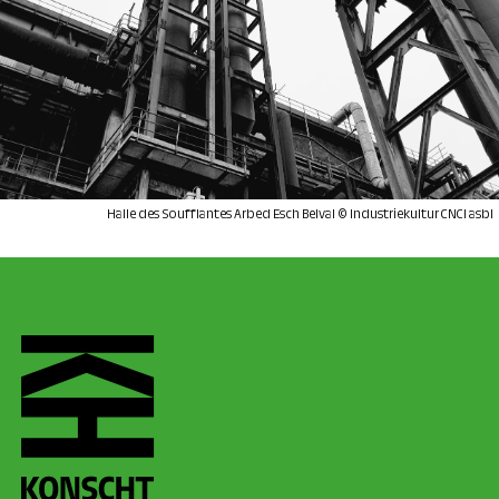
Halle des Soufflantes Arbed Esch Belval © Industriekultur CNCI asbl