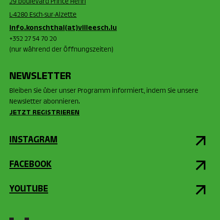
29 boulevard Prince Henri
L-4280 Esch-sur-Alzette
info.konschthal(at)villeesch.lu
+352 27 54 70 20
(nur während der Öffnungszeiten)
NEWSLETTER
Bleiben Sie über unser Programm informiert, indem Sie unsere
Newsletter abonnieren.
JETZT REGISTRIEREN
INSTAGRAM
FACEBOOK
YOUTUBE