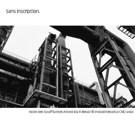
Sans inscription.
Halle des Soufflantes Arbed Esch Belval © Industriekultur CNCI asbl