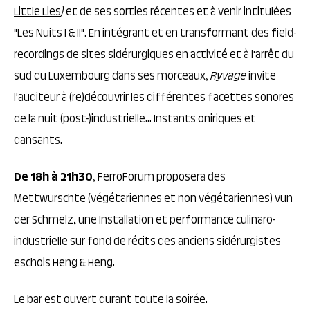
Little Lies
)
et de ses sorties récentes et à venir intitulées
"Les Nuits I & II". En intégrant et en transformant des field-
recordings de sites sidérurgiques en activité et à l'arrêt du
sud du Luxembourg dans ses morceaux,
Ryvage
invite
l'auditeur à (re)découvrir les différentes facettes sonores
de la nuit (post-)industrielle... Instants oniriques et
dansants.
De
18h à 21h30
, FerroForum proposera des
Mettwurschte (végétariennes et non végétariennes) vun
der Schmelz
,
une Installation et performance culinaro-
industrielle sur fond de récits des anciens sidérurgistes
eschois Heng & Heng.
Le bar est ouvert durant toute la soirée.