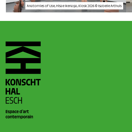
Anatomies of Use, Hisae Ikenaga, Kiosk 2026 © Isabelle Arthuis