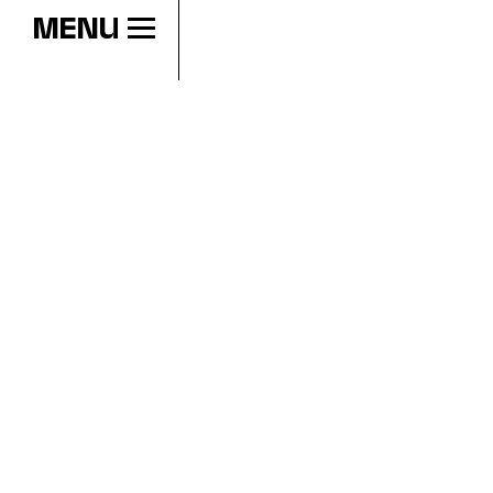
MENU
HEURES D’OUVERTURE
mer
11:00 - 18:00
jeu
11:00 - 20:00
ven
11:00 - 18:00
sam
11:00 - 18:00
dim
11:00 - 18:00
lun
Fermé
mar
Fermé